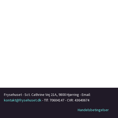
Frysehuset
-
Sct. Cathrine Vej 21A
,
9800
Hjørring
- Email:
kontakt@frysehuset.dk
- Tlf:
70604147
- CVR:
43640674
Handelsbetingelser